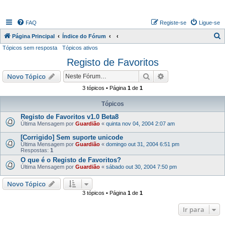
FAQ
Registe-se
Ligue-se
P
Página Principal
Índice do Fórum
Tópicos sem resposta
Tópicos ativos
e
Registo de Favoritos
s
q
Pesquisar
Pesquisa avançada
Novo Tópico
u
3 tópicos • Página
1
de
1
i
Tópicos
s
Registo de Favoritos v1.0 Beta8
a
Última Mensagem por
Guardião
«
quinta nov 04, 2004 2:07 am
r
[Corrigido] Sem suporte unicode
Última Mensagem por
Guardião
«
domingo out 31, 2004 6:51 pm
Respostas:
1
O que é o Registo de Favoritos?
Última Mensagem por
Guardião
«
sábado out 30, 2004 7:50 pm
Novo Tópico
3 tópicos • Página
1
de
1
Ir para