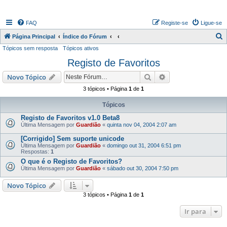
FAQ
Registe-se
Ligue-se
P
Página Principal
Índice do Fórum
Tópicos sem resposta
Tópicos ativos
e
Registo de Favoritos
s
q
Pesquisar
Pesquisa avançada
Novo Tópico
u
3 tópicos • Página
1
de
1
i
Tópicos
s
Registo de Favoritos v1.0 Beta8
a
Última Mensagem por
Guardião
«
quinta nov 04, 2004 2:07 am
r
[Corrigido] Sem suporte unicode
Última Mensagem por
Guardião
«
domingo out 31, 2004 6:51 pm
Respostas:
1
O que é o Registo de Favoritos?
Última Mensagem por
Guardião
«
sábado out 30, 2004 7:50 pm
Novo Tópico
3 tópicos • Página
1
de
1
Ir para