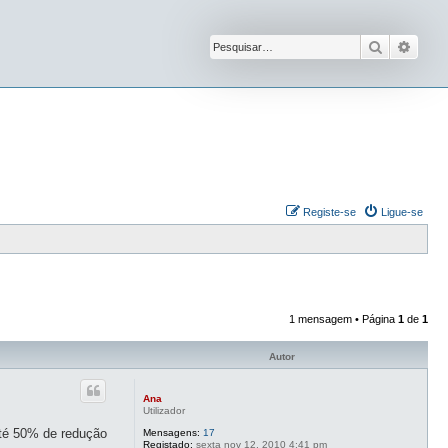
Pesquisar
Pesqu
Registe-se
Ligue-se
1 mensagem • Página
1
de
1
Autor
Ana
Utilizador
té 50% de redução
Mensagens:
17
Registado:
sexta nov 12, 2010 4:41 pm