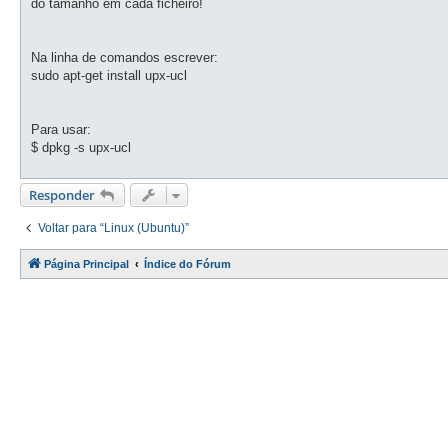
do tamanho em cada ficheiro!
a
g
e
m
Na linha de comandos escrever:
sudo apt-get install upx-ucl
Para usar:
$ dpkg -s upx-ucl
Responder
Voltar para “Linux (Ubuntu)”
Página Principal
Índice do Fórum