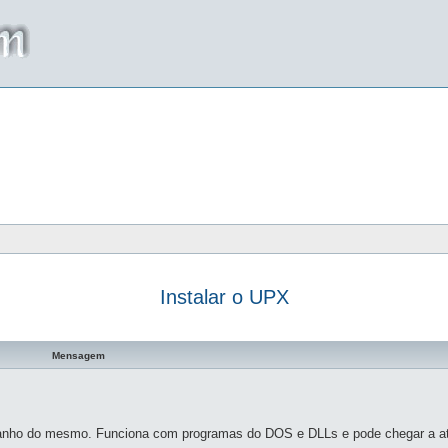
Instalar o UPX
a avançada
Mensagem
manho do mesmo. Funciona com programas do DOS e DLLs e pode chegar a a