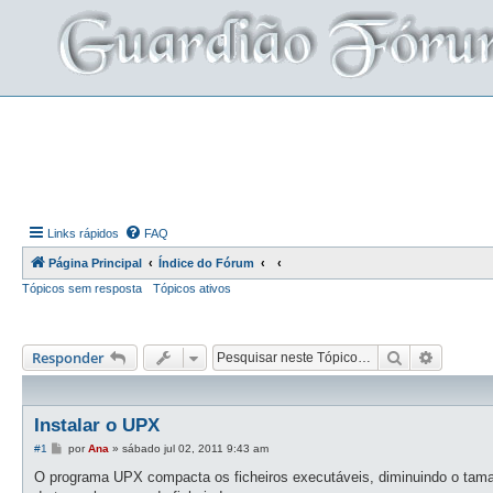
Links rápidos
FAQ
Página Principal
Índice do Fórum
Tópicos sem resposta
Tópicos ativos
Pesquisar
Pesquis
Responder
Instalar o UPX
M
#1
por
Ana
»
sábado jul 02, 2011 9:43 am
e
n
O programa UPX compacta os ficheiros executáveis, diminuindo o ta
s