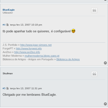
BlueEagle
Utilizador
M
#4
terça fev 13, 2007 10:18 pm
e
n
tb pode apanhar tudo se quiseres, é configurável
s
a
g
e
m
J.S. Portfolio »
http://www.joao-simoes.net
ForgePT »
http://www.forgept.info
Avi2Iso »
http://www.avi2iso.info
Mulher Moderna »
mulhermoderna.blogs.sapo.pt
Biblioteca de Artigos - Artigos em Português »
Biblioteca de Artigos
Skullman
M
#5
terça fev 13, 2007 11:31 pm
e
n
Obrigado por me lembrares BlueEagle.
s
a
g
e