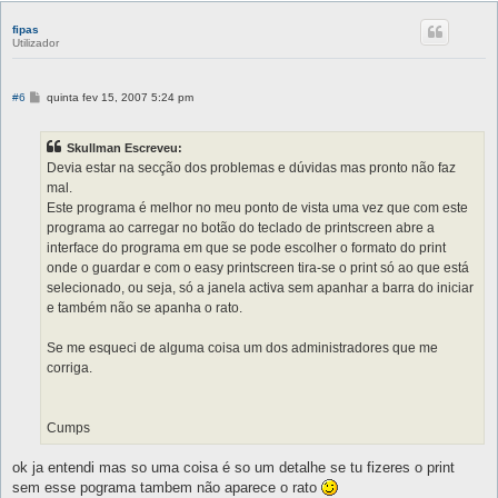
m
fipas
Utilizador
M
#6
quinta fev 15, 2007 5:24 pm
e
n
s
Skullman Escreveu:
a
g
Devia estar na secção dos problemas e dúvidas mas pronto não faz
e
mal.
m
Este programa é melhor no meu ponto de vista uma vez que com este
programa ao carregar no botão do teclado de printscreen abre a
interface do programa em que se pode escolher o formato do print
onde o guardar e com o easy printscreen tira-se o print só ao que está
selecionado, ou seja, só a janela activa sem apanhar a barra do iniciar
e também não se apanha o rato.
Se me esqueci de alguma coisa um dos administradores que me
corriga.
Cumps
ok ja entendi mas so uma coisa é so um detalhe se tu fizeres o print
sem esse pograma tambem não aparece o rato