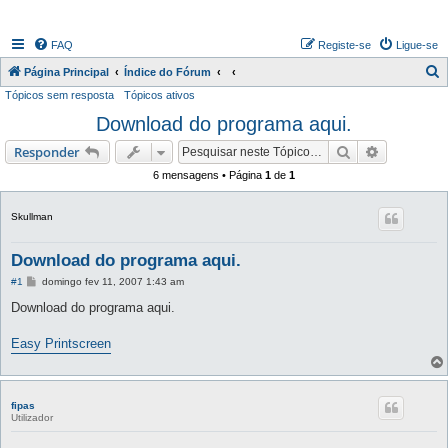
FAQ
Registe-se
Ligue-se
P
Página Principal
Índice do Fórum
Tópicos sem resposta
Tópicos ativos
e
Download do programa aqui.
s
q
Pesquisar
Pesquisa 
Responder
u
6 mensagens • Página
1
de
1
i
s
Skullman
a
Download do programa aqui.
r
M
#1
domingo fev 11, 2007 1:43 am
e
n
Download do programa aqui.
s
a
g
Easy Printscreen
e
m
fipas
Utilizador