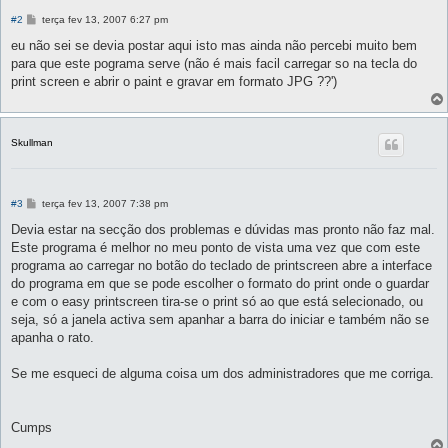
M
#2
terça fev 13, 2007 6:27 pm
e
n
eu não sei se devia postar aqui isto mas ainda não percebi muito bem
s
para que este pograma serve (não é mais facil carregar so na tecla do
a
g
print screen e abrir o paint e gravar em formato JPG ??')
e
m
Skullman
M
#3
terça fev 13, 2007 7:38 pm
e
n
Devia estar na secção dos problemas e dúvidas mas pronto não faz mal.
s
Este programa é melhor no meu ponto de vista uma vez que com este
a
g
programa ao carregar no botão do teclado de printscreen abre a interface
e
do programa em que se pode escolher o formato do print onde o guardar
m
e com o easy printscreen tira-se o print só ao que está selecionado, ou
seja, só a janela activa sem apanhar a barra do iniciar e também não se
apanha o rato.
Se me esqueci de alguma coisa um dos administradores que me corriga.
Cumps