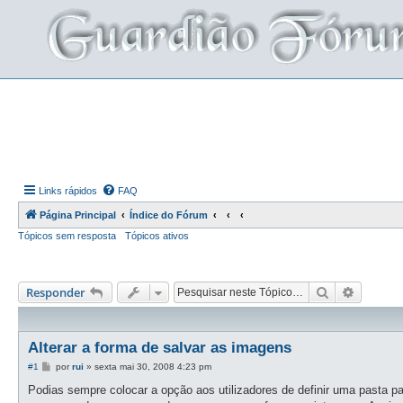
Links rápidos
FAQ
Página Principal
Índice do Fórum
Tópicos sem resposta
Tópicos ativos
Pesquisar
Pesquis
Responder
Alterar a forma de salvar as imagens
M
#1
por
rui
»
sexta mai 30, 2008 4:23 pm
e
n
Podias sempre colocar a opção aos utilizadores de definir uma pasta pa
s