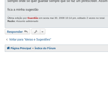
sempre onde se quer guardar sempre que se faz um printscreen. Assim q
a
g
e
fica a minha sugestão
m
Última edição por
Guardião
em sexta mai 30, 2008 10:14 pm, editado 2 vezes no total.
Razão:
Assunto adicionado
Responder
Voltar para “Ideias e Sugestões”
Página Principal
Índice do Fórum