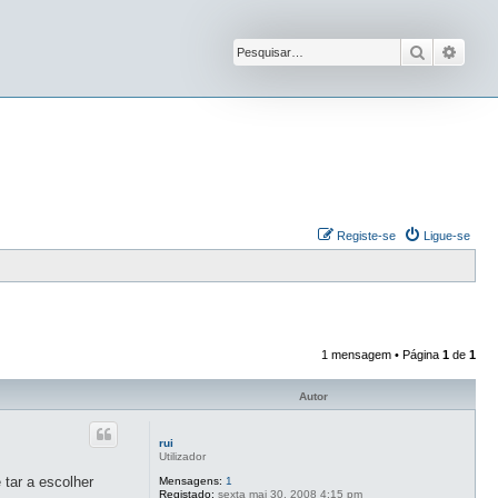
Pesquisar
Pesqu
Registe-se
Ligue-se
1 mensagem • Página
1
de
1
Autor
rui
Utilizador
 tar a escolher
Mensagens:
1
Registado:
sexta mai 30, 2008 4:15 pm