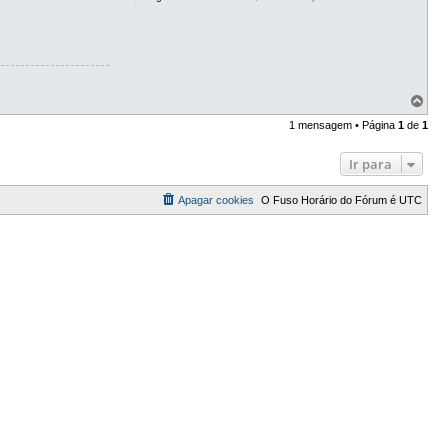
T
o
1 mensagem • Página
1
de
1
p
o
Ir para
Apagar cookies
O Fuso Horário do Fórum é
UTC