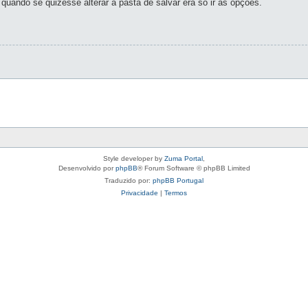
uando se quizesse alterar a pasta de salvar era só ir ás opções.
Style developer by
Zuma Portal
,
Desenvolvido por
phpBB
® Forum Software © phpBB Limited
Traduzido por:
phpBB Portugal
Privacidade
|
Termos