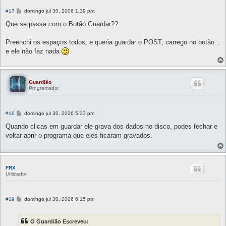
M
#17
domingo jul 30, 2006 1:39 pm
e
n
Que se passa com o Botão Guardar??
s
a
g
Preenchi os espaços todos, e queria guardar o POST, carrego no botão...
e
e ele não faz nada
m
Guardião
Programador
M
#18
domingo jul 30, 2006 5:33 pm
e
n
Quando clicas em guardar ele grava dos dados no disco, podes fechar e
s
voltar abrir o programa que eles ficaram gravados.
a
g
e
m
FRX
Utilizador
M
#19
domingo jul 30, 2006 6:15 pm
e
n
s
O Guardião Escreveu:
a