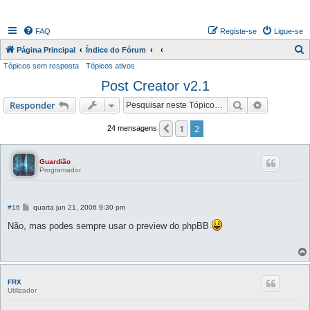
FAQ
Registe-se
Ligue-se
P
Página Principal
Índice do Fórum
Tópicos sem resposta
Tópicos ativos
e
Post Creator v2.1
s
q
Pesquisar
Pesquisa 
Responder
u
1
2
Anterior
24 mensagens
i
s
Guardião
a
Programador
r
M
#16
quarta jun 21, 2006 9:30 pm
e
n
Não, mas podes sempre usar o preview do phpBB
s
a
g
e
m
FRX
Utilizador