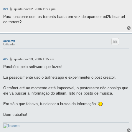
M
#21
quinta nov 02, 2006 11:27 pm
e
n
Para funcionar com os torrents basta em vez de aparecer ed2k ficar url
s
do torrent?
a
g
e
m
coru-mx
Utilizador
M
#22
quinta nov 23, 2006 1:15 am
e
n
Parabéns pelo software que fazes!
s
a
g
Eu pessoalmente uso o trafnetsapo e experimentei o post creator.
e
m
O trafnet até ao momento está impecavel, o postcreator não consigo que
ele vá buscar a informação do album. Isto nos posts de musica.
Era só o que faltava, funcionar a busca da informação.
Bom trabalho!