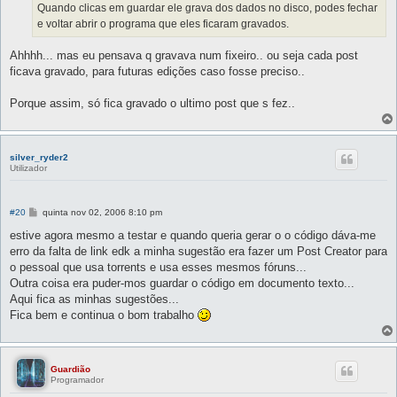
g
Quando clicas em guardar ele grava dos dados no disco, podes fechar
e
e voltar abrir o programa que eles ficaram gravados.
m
Ahhhh... mas eu pensava q gravava num fixeiro.. ou seja cada post
ficava gravado, para futuras edições caso fosse preciso..
Porque assim, só fica gravado o ultimo post que s fez..
silver_ryder2
Utilizador
M
#20
quinta nov 02, 2006 8:10 pm
e
n
estive agora mesmo a testar e quando queria gerar o o código dáva-me
s
erro da falta de link edk a minha sugestão era fazer um Post Creator para
a
g
o pessoal que usa torrents e usa esses mesmos fóruns...
e
Outra coisa era puder-mos guardar o código em documento texto...
m
Aqui fica as minhas sugestões...
Fica bem e continua o bom trabalho
Guardião
Programador