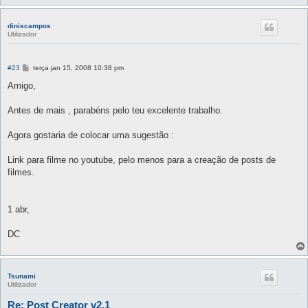
diniscampos
Utilizador
M
#23
terça jan 15, 2008 10:38 pm
e
n
Amigo,
s
a
g
Antes de mais , parabéns pelo teu excelente trabalho.
e
m
Agora gostaria de colocar uma sugestão :
Link para filme no youtube, pelo menos para a creação de posts de
filmes.
1 abr,
DC
Tsunami
Utilizador
Re: Post Creator v2.1