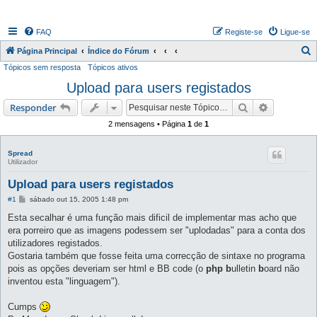
FAQ
Registe-se
Ligue-se
P
Página Principal
Índice do Fórum
Tópicos sem resposta
Tópicos ativos
e
Upload para users registados
s
q
Pesquisar
Pesquisa 
Responder
u
2 mensagens • Página
1
de
1
i
s
Spread
Utilizador
a
Upload para users registados
r
M
#1
sábado out 15, 2005 1:48 pm
e
n
Esta secalhar é uma função mais dificil de implementar mas acho que
s
era porreiro que as imagens podessem ser "uplodadas" para a conta dos
a
g
utilizadores registados.
e
Gostaria também que fosse feita uma correcção de sintaxe no programa
m
pois as opções deveriam ser html e BB code (o
php b
ulletin
b
oard não
inventou esta "linguagem").
Cumps