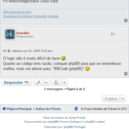
Ps-MassImageShack Linux rulla!
http://spread-pt.com
Download de Hiphop Português gratuito
Guardião
Programador
M
#2
sábado out 15, 2005 3:20 pm
e
n
O login não é muito dificil de fazer
s
Quanto ao código tens razão; coloquei phpBB para que se entendesse
a
g
melhor, mais irei alterar para: "BBCode (phpBB)"
e
m
Responder
2 mensagens • Página
1
de
1
Ir para
Página Principal
Índice do Fórum
O Fuso Horário do Fórum é
UTC
Style developer by
Zuma Portal
,
Desenvolvido por
phpBB
® Forum Software © phpBB Limited
Traduzido por:
phpBB Portugal