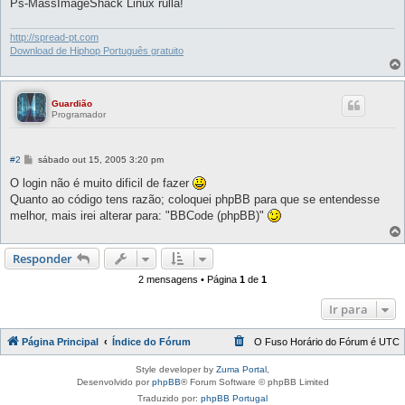
Ps-MassImageShack Linux rulla!
http://spread-pt.com
Download de Hiphop Português gratuito
Guardião
Programador
M
#2
sábado out 15, 2005 3:20 pm
e
n
O login não é muito dificil de fazer
s
Quanto ao código tens razão; coloquei phpBB para que se entendesse
a
g
melhor, mais irei alterar para: "BBCode (phpBB)"
e
m
Responder
2 mensagens • Página
1
de
1
Ir para
Página Principal
Índice do Fórum
O Fuso Horário do Fórum é
UTC
Style developer by
Zuma Portal
,
Desenvolvido por
phpBB
® Forum Software © phpBB Limited
Traduzido por:
phpBB Portugal