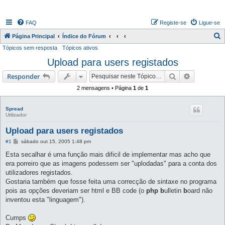
FAQ
Registe-se
Ligue-se
P
Página Principal
Índice do Fórum
Tópicos sem resposta
Tópicos ativos
e
Upload para users registados
s
q
Pesquisar
Pesquisa 
Responder
u
2 mensagens • Página
1
de
1
i
s
Spread
Utilizador
a
Upload para users registados
r
M
#1
sábado out 15, 2005 1:48 pm
e
n
Esta secalhar é uma função mais dificil de implementar mas acho que
s
era porreiro que as imagens podessem ser "uplodadas" para a conta dos
a
g
utilizadores registados.
e
Gostaria também que fosse feita uma correcção de sintaxe no programa
m
pois as opções deveriam ser html e BB code (o
php b
ulletin
b
oard não
inventou esta "linguagem").
Cumps