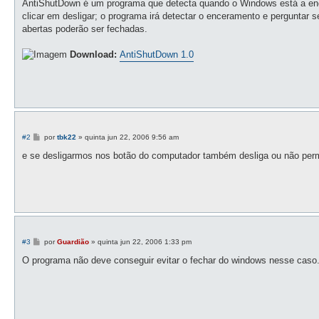
AntiShutDown é um programa que detecta quando o Windows está a encerr
a
g
clicar em desligar; o programa irá detectar o enceramento e perguntar 
e
abertas poderão ser fechadas.
m
Download:
AntiShutDown 1.0
M
#2
por
tbk22
»
quinta jun 22, 2006 9:56 am
e
n
e se desligarmos nos botão do computador também desliga ou não per
s
a
g
e
m
M
#3
por
Guardião
»
quinta jun 22, 2006 1:33 pm
e
n
O programa não deve conseguir evitar o fechar do windows nesse caso
s
a
g
e
m