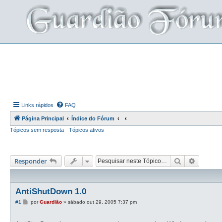
Links rápidos
FAQ
Página Principal
Índice do Fórum
Tópicos sem resposta
Tópicos ativos
Pesquisar
Pesquis
Responder
AntiShutDown 1.0
M
#1
por
Guardião
»
sábado out 29, 2005 7:37 pm
e
n
s