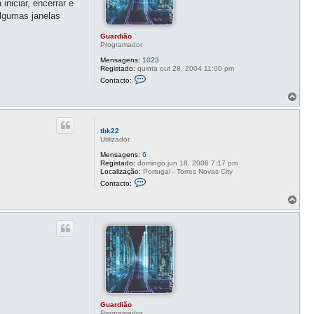
niciar, encerrar e
algumas janelas
Guardião
Programador
Mensagens:
1023
Registado:
quinta out 28, 2004 11:00 pm
C
Contacto:
o
n
T
t
o
a
p
c
o
t
tbk22
o
Utilizador
G
u
Mensagens:
6
a
Registado:
domingo jun 18, 2006 7:17 pm
r
Localização:
Portugal - Torres Novas City
d
C
Contacto:
i
o
ã
n
T
o
t
o
a
p
c
o
t
o
t
b
k
2
2
Guardião
Programador