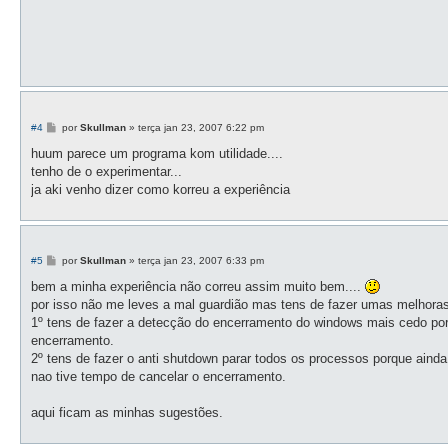
M
#4
por
Skullman
»
terça jan 23, 2007 6:22 pm
e
n
huum parece um programa kom utilidade....
s
tenho de o experimentar...
a
g
ja aki venho dizer como korreu a experiência
e
m
M
#5
por
Skullman
»
terça jan 23, 2007 6:33 pm
e
n
bem a minha experiência não correu assim muito bem....
s
por isso não me leves a mal guardião mas tens de fazer umas melhoras
a
g
1º tens de fazer a detecção do encerramento do windows mais cedo por
e
encerramento.
m
2º tens de fazer o anti shutdown parar todos os processos porque ainda 
nao tive tempo de cancelar o encerramento.
aqui ficam as minhas sugestões.