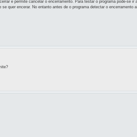
ar e permite cancelar o encerramento. Para testar o programa pode-se ir a i
se se quer encerar. No entanto antes de o programa detectar o encerramento 
mite?
.