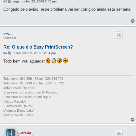
M
#3
segunda fev 23, 2009 3:40 pm
e
n
Obrigado pelo aviso, esse problema vai ser corrigido ainda esta semana.
s
a
g
e
m
579acp
Utilizador
Re: O que é o Easy PrintScreen?
M
#4
quinta mar 05, 2009 12:34 pm
e
n
Todo bem vou aguardar
s
a
g
e
m
Telemóvel: 962 559 463 telf: 223 756 723
Telemóvel: 918 128 905 fax: 223 756 722
»»Manos do Douro««
Cruzeiros no rio douro as 6º Pontes,
Cruzeiros no rio douro até regua.
(Barco Rabelo)
{Catraios do Douro}
[Avenida Diogo Leite]
»Vila Nova de Gaia«
Guardião