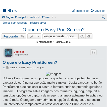
FAQ
Registe-se
Ligue-se
P
Página Principal
Índice do Fórum
Tópicos sem resposta
Tópicos ativos
e
O que é o Easy PrintScreen?
s
q
Pesquisar
Pesquisa 
Responder
u
5 mensagens • Página
1
de
1
i
s
Guardião
Programador
a
O que é o Easy PrintScreen?
r
M
#1
quinta nov 03, 2005 11:44 pm
e
n
s
O Easy PrintScreen é um programa que tem como objectivo tornar a
a
g
captura de ecrã numa operação muito simples. Basta carregar no botão
e
PrintScreen e seleccionar a pasta e formato onde se pretende guardar a
m
imagem. O programa salva imagens nos formatos jpg, png, bmp, gif e
tem duas opções de captura de imagem: a janela actualmente activa ou
o ecrã todo. O programa também inclui opção de delay caso se queira
um intervalo de tempo entre o pressionar da tecla PrintScreen e a