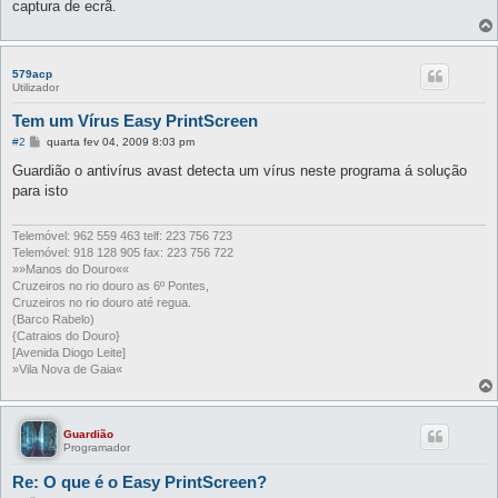
captura de ecrã.
579acp
Utilizador
Tem um Vírus Easy PrintScreen
M
#2
quarta fev 04, 2009 8:03 pm
e
n
Guardião o antivírus avast detecta um vírus neste programa á solução
s
para isto
a
g
e
m
Telemóvel: 962 559 463 telf: 223 756 723
Telemóvel: 918 128 905 fax: 223 756 722
»»Manos do Douro««
Cruzeiros no rio douro as 6º Pontes,
Cruzeiros no rio douro até regua.
(Barco Rabelo)
{Catraios do Douro}
[Avenida Diogo Leite]
»Vila Nova de Gaia«
Guardião
Programador
Re: O que é o Easy PrintScreen?