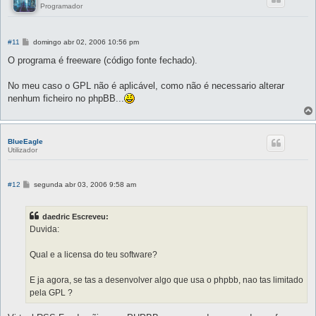
Programador
M
#11
domingo abr 02, 2006 10:56 pm
e
n
O programa é freeware (código fonte fechado).
s
a
g
No meu caso o GPL não é aplicável, como não é necessario alterar
e
nenhum ficheiro no phpBB...
m
BlueEagle
Utilizador
M
#12
segunda abr 03, 2006 9:58 am
e
n
s
daedric Escreveu:
a
g
Duvida:
e
m
Qual e a licensa do teu software?
E ja agora, se tas a desenvolver algo que usa o phpbb, nao tas limitado
pela GPL ?