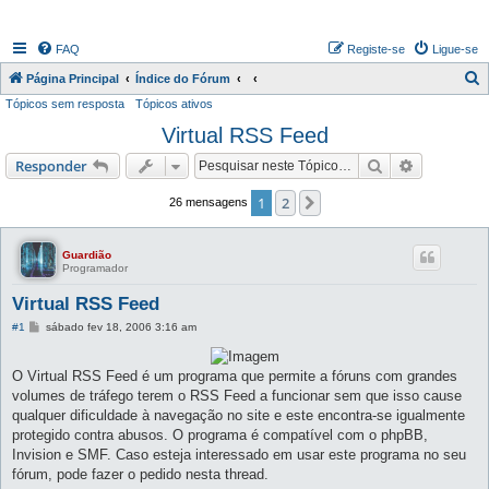
FAQ
Registe-se
Ligue-se
P
Página Principal
Índice do Fórum
Tópicos sem resposta
Tópicos ativos
e
Virtual RSS Feed
s
q
Pesquisar
Pesquisa 
Responder
u
1
2
Próximo
26 mensagens
i
s
Guardião
a
Programador
r
Virtual RSS Feed
M
#1
sábado fev 18, 2006 3:16 am
e
n
s
O Virtual RSS Feed é um programa que permite a fóruns com grandes
a
g
volumes de tráfego terem o RSS Feed a funcionar sem que isso cause
e
qualquer dificuldade à navegação no site e este encontra-se igualmente
m
protegido contra abusos. O programa é compatível com o phpBB,
Invision e SMF. Caso esteja interessado em usar este programa no seu
fórum, pode fazer o pedido nesta thread.