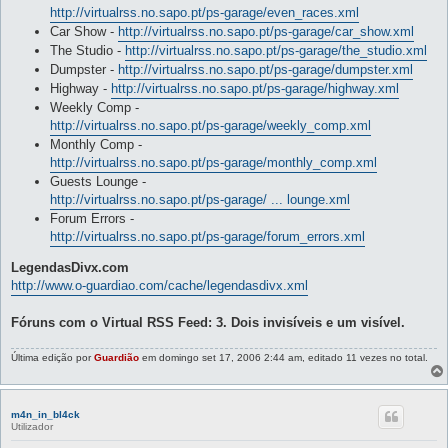
http://virtualrss.no.sapo.pt/ps-garage/even_races.xml
Car Show -
http://virtualrss.no.sapo.pt/ps-garage/car_show.xml
The Studio -
http://virtualrss.no.sapo.pt/ps-garage/the_studio.xml
Dumpster -
http://virtualrss.no.sapo.pt/ps-garage/dumpster.xml
Highway -
http://virtualrss.no.sapo.pt/ps-garage/highway.xml
Weekly Comp -
http://virtualrss.no.sapo.pt/ps-garage/weekly_comp.xml
Monthly Comp -
http://virtualrss.no.sapo.pt/ps-garage/monthly_comp.xml
Guests Lounge -
http://virtualrss.no.sapo.pt/ps-garage/ ... lounge.xml
Forum Errors -
http://virtualrss.no.sapo.pt/ps-garage/forum_errors.xml
LegendasDivx.com
http://www.o-guardiao.com/cache/legendasdivx.xml
Fóruns com o Virtual RSS Feed: 3. Dois invisíveis e um visível.
Última edição por
Guardião
em domingo set 17, 2006 2:44 am, editado 11 vezes no total.
m4n_in_bl4ck
Utilizador