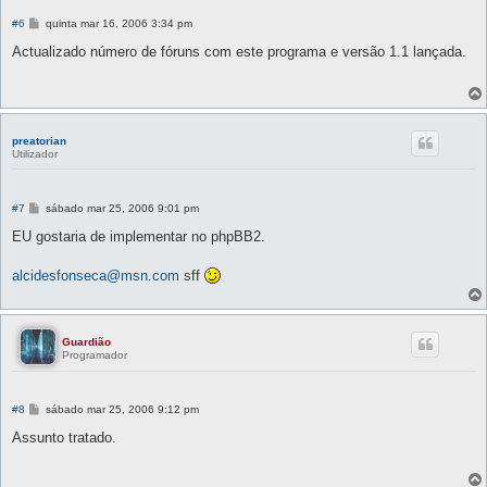
M
#6
quinta mar 16, 2006 3:34 pm
e
n
Actualizado número de fóruns com este programa e versão 1.1 lançada.
s
a
g
e
m
preatorian
Utilizador
M
#7
sábado mar 25, 2006 9:01 pm
e
n
EU gostaria de implementar no phpBB2.
s
a
g
alcidesfonseca@msn.com
sff
e
m
Guardião
Programador
M
#8
sábado mar 25, 2006 9:12 pm
e
n
Assunto tratado.
s
a
g
e