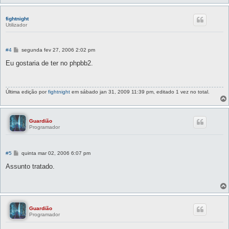
m
fightnight
Utilizador
M
#4
segunda fev 27, 2006 2:02 pm
e
n
Eu gostaria de ter no phpbb2.
s
a
g
e
Última edição por
fightnight
em sábado jan 31, 2009 11:39 pm, editado 1 vez no total.
m
Guardião
Programador
M
#5
quinta mar 02, 2006 6:07 pm
e
n
Assunto tratado.
s
a
g
e
m
Guardião
Programador