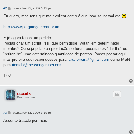
M
#2
quarta fev 22, 2006 5:12 pm
e
n
Eu quero, mas tens que me explicar como é que isso se instaal etc
s
a
g
http://www.ps-garage.com/forum
e
m
E já agora tenho um pedido:
Podias criar um script PHP que permitisse "votar" em determinado
membro? Ou seja pela sua prestação no fórum poderiamos "dar-lhe" ou
"retirar-lhe" uma determinado quantidade de pontos. Podes postar aqui
mas preferia que respondesses para
rcrd.ferreira@gmail.com
ou no MSN
para
ricardo@messengeruser.com
Tks!
Guardião
Programador
M
#3
quarta fev 22, 2006 5:19 pm
e
n
Assunto tratado por msn.
s
a
g
e