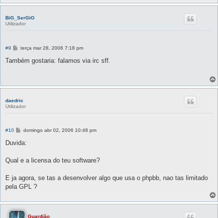
m
BiG_SerGiO
Utilizador
M
#9
terça mar 28, 2006 7:18 pm
e
n
Também gostaria: falamos via irc sff.
s
a
g
e
m
daedric
Utilizador
M
#10
domingo abr 02, 2006 10:48 pm
e
n
Duvida:
s
a
g
Qual e a licensa do teu software?
e
m
E ja agora, se tas a desenvolver algo que usa o phpbb, nao tas limitado
pela GPL ?
Guardião