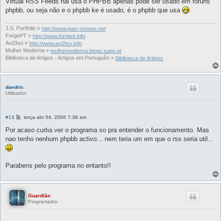
Virtual RSS Feeds nãi usa o PHPBB apenas pode ser usado em foruns
phpbb, ou seja não e o phpbb ke é usado, é o phpbb que usa
J.S. Portfolio »
http://www.joao-simoes.net
ForgePT »
http://www.forgept.info
Avi2Iso »
http://www.avi2iso.info
Mulher Moderna »
mulhermoderna.blogs.sapo.pt
Biblioteca de Artigos - Artigos em Português »
Biblioteca de Artigos
daedric
Utilizador
M
#13
terça abr 04, 2006 7:38 am
e
n
Por acaso curtia ver o programa so pra entender o funcionamento. Mas
s
nao tenho nenhum phpbb activo... nem teria um em que o rss seria util...
a
g
e
m
Parabens pelo programa no entanto!!
Guardião
Programador