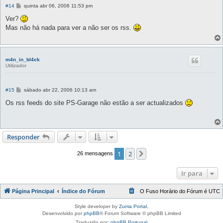
M
#14
quinta abr 06, 2006 11:53 pm
e
n
Ver?
s
Mas não há nada para ver a não ser os rss.
a
g
e
m
m4n_in_bl4ck
Utilizador
M
#15
sábado abr 22, 2006 10:13 am
e
n
Os rss feeds do site PS-Garage não estão a ser actualizados
s
a
g
e
m
Responder
1
2
Próximo
26 mensagens
Ir para
Página Principal
Índice do Fórum
O Fuso Horário do Fórum é
UTC
Style developer by
Zuma Portal
,
Desenvolvido por
phpBB
® Forum Software © phpBB Limited
Traduzido por:
phpBB Portugal