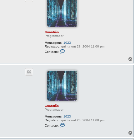
Guardião
Programador
Mensagens:
1023
Registado:
quinta out 28, 2004 11:00 pm
C
Contacto:
o
n
T
t
o
a
p
c
o
t
o
G
u
a
r
d
i
ã
Guardião
o
Programador
Mensagens:
1023
Registado:
quinta out 28, 2004 11:00 pm
C
Contacto:
o
n
T
t
o
a