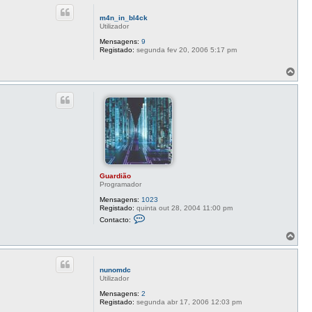
p
c
o
t
m4n_in_bl4ck
o
Utilizador
G
u
Mensagens:
9
a
Registado:
segunda fev 20, 2006 5:17 pm
r
d
T
i
o
ã
o
p
o
Guardião
Programador
Mensagens:
1023
Registado:
quinta out 28, 2004 11:00 pm
C
Contacto:
o
n
T
t
o
a
p
c
o
t
nunomdc
o
Utilizador
G
u
Mensagens:
2
a
Registado:
segunda abr 17, 2006 12:03 pm
r