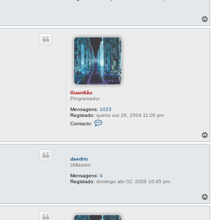
T
o
p
o
Guardião
Programador
Mensagens:
1023
Registado:
quinta out 28, 2004 11:00 pm
C
Contacto:
o
n
T
t
o
a
p
c
o
t
daedric
o
Utilizador
G
u
Mensagens:
4
a
Registado:
domingo abr 02, 2006 10:45 pm
r
d
T
i
o
ã
o
p
o