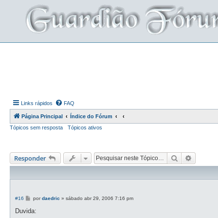
Links rápidos
FAQ
Página Principal
Índice do Fórum
Tópicos sem resposta
Tópicos ativos
Pesquisar
Pesquis
Responder
M
#16
por
daedric
»
sábado abr 29, 2006 7:16 pm
e
n
Duvida:
s