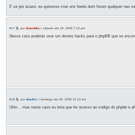
a
g
E se por acaso, eu quisesse criar uns feeds dum forum qualquer nao se
e
m
M
#17
por
Guardião
»
sábado abr 29, 2006 7:22 pm
e
n
Nesse caso poderás usar um destes hacks para o phpBB que se encont
s
a
g
e
m
M
#18
por
daedric
»
domingo abr 30, 2006 12:13 am
e
n
Uhm... mas neste caso eu teria que ter acesso ao codigo do phpbb e alte
s
a
g
e
m