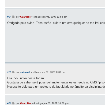
g
e
m
M
#24
por
Guardião
»
sábado jan 06, 2007 11:56 pm
e
n
Obrigado pelo aviso. Tens razão, existe um erro qualquer no rss irei corr
s
a
g
e
m
M
#25
por
satman1
»
sábado jan 27, 2007 8:07 pm
e
n
Olá. Sou novo neste fórum.
s
Gostaria de saber se é possível implementar estes feeds no CMS "php-
a
g
Necessito dele para um projecto da faculdade no âmbito da disciplina 
e
m
M
#26
por
Guardião
»
domingo jan 28, 2007 10:06 pm