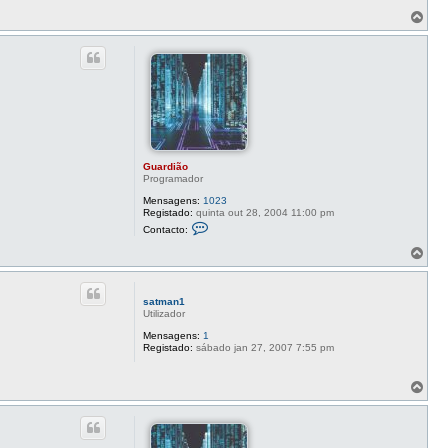
d
T
i
o
ã
o
p
o
Guardião
Programador
Mensagens:
1023
Registado:
quinta out 28, 2004 11:00 pm
C
Contacto:
o
n
T
t
o
a
p
c
o
t
satman1
o
Utilizador
G
u
Mensagens:
1
a
Registado:
sábado jan 27, 2007 7:55 pm
r
d
i
T
ã
o
o
p
o