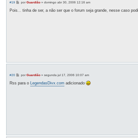
M
#19
por
Guardião
»
domingo abr 30, 2006 12:16 am
e
n
Pois... tinha de ser, a não ser que o forum seja grande, nesse caso pod
s
a
g
e
m
M
#20
por
Guardião
»
segunda jul 17, 2006 10:07 am
e
n
Rss para o
LegendasDivx.com
adicionado
s
a
g
e
m