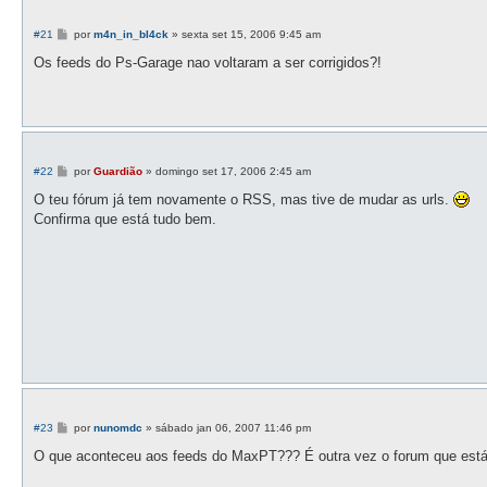
M
#21
por
m4n_in_bl4ck
»
sexta set 15, 2006 9:45 am
e
n
Os feeds do Ps-Garage nao voltaram a ser corrigidos?!
s
a
g
e
m
M
#22
por
Guardião
»
domingo set 17, 2006 2:45 am
e
n
O teu fórum já tem novamente o RSS, mas tive de mudar as urls.
s
Confirma que está tudo bem.
a
g
e
m
M
#23
por
nunomdc
»
sábado jan 06, 2007 11:46 pm
e
n
O que aconteceu aos feeds do MaxPT??? É outra vez o forum que está
s
a