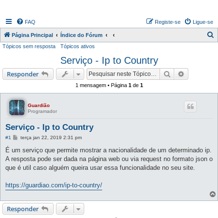
FAQ
Registe-se
Ligue-se
P
Página Principal
Índice do Fórum
Tópicos sem resposta
Tópicos ativos
e
Serviço - Ip to Country
s
q
Pesquisar
Pesquisa 
Responder
u
1 mensagem • Página
1
de
1
i
s
Guardião
Programador
a
Serviço - Ip to Country
r
M
#1
terça jan 22, 2019 2:31 pm
e
n
É um serviço que permite mostrar a nacionalidade de um determinado ip.
s
A resposta pode ser dada na página web ou via request no formato json o
a
g
que é util caso alguém queira usar essa funcionalidade no seu site.
e
m
https://guardiao.com/ip-to-country/
Responder