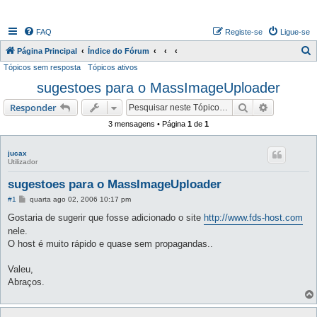
FAQ
Registe-se
Ligue-se
P
Página Principal
Índice do Fórum
Tópicos sem resposta
Tópicos ativos
e
sugestoes para o MassImageUploader
s
q
Pesquisar
Pesquisa 
Responder
u
3 mensagens • Página
1
de
1
i
s
jucax
Utilizador
a
sugestoes para o MassImageUploader
r
M
#1
quarta ago 02, 2006 10:17 pm
e
n
Gostaria de sugerir que fosse adicionado o site
http://www.fds-host.com
s
nele.
a
g
O host é muito rápido e quase sem propagandas..
e
m
Valeu,
Abraços.