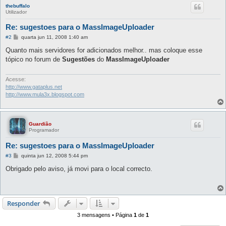
thebuffalo
Utilizador
Re: sugestoes para o MassImageUploader
M
#2
quarta jun 11, 2008 1:40 am
e
n
Quanto mais servidores for adicionados melhor.. mas coloque esse
s
tópico no forum de
Sugestões
do
MassImageUploader
a
g
e
m
Acesse:
http://www.gataplus.net
http://www.mula3x.blogspot.com
Guardião
Programador
Re: sugestoes para o MassImageUploader
M
#3
quinta jun 12, 2008 5:44 pm
e
n
Obrigado pelo aviso, já movi para o local correcto.
s
a
g
e
m
Responder
3 mensagens • Página
1
de
1