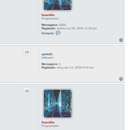
Guardião
Programador
Mensagens:
1023
Registado:
quinta out 28, 2004 11:00 pm
C
Contacto:
o
n
T
t
o
a
p
c
o
t
apolo51
o
Utilizador
G
u
Mensagens:
1
a
Registado:
terça abr 14, 2009 9:49 am
r
d
i
T
ã
o
o
p
o
Guardião
Programador