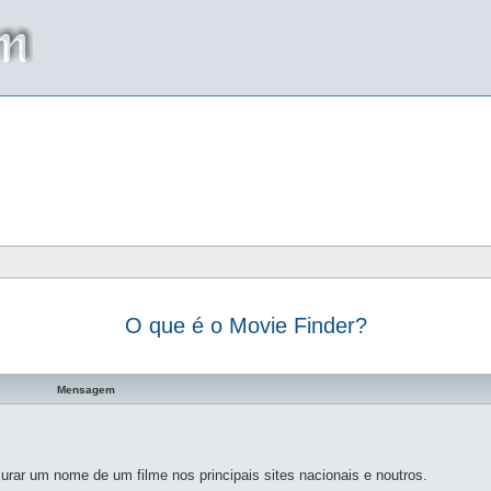
O que é o Movie Finder?
a avançada
Mensagem
rar um nome de um filme nos principais sites nacionais e noutros.