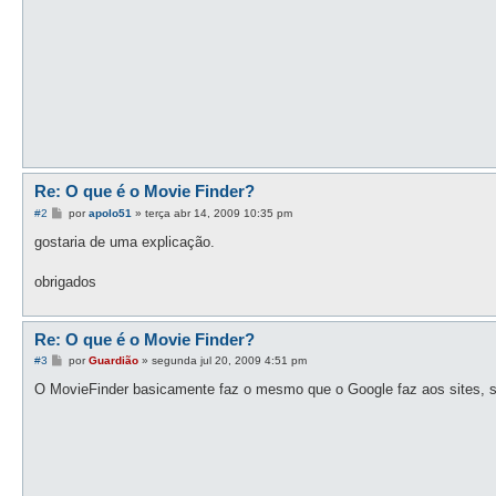
a
g
e
m
Re: O que é o Movie Finder?
M
#2
por
apolo51
»
terça abr 14, 2009 10:35 pm
e
n
gostaria de uma explicação.
s
a
g
obrigados
e
m
Re: O que é o Movie Finder?
M
#3
por
Guardião
»
segunda jul 20, 2009 4:51 pm
e
n
O MovieFinder basicamente faz o mesmo que o Google faz aos sites, só
s
a
g
e
m