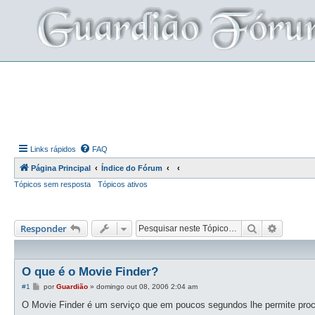
Links rápidos
FAQ
Página Principal
Índice do Fórum
Tópicos sem resposta
Tópicos ativos
Pesquisar
Pesquis
Responder
O que é o Movie Finder?
M
#1
por
Guardião
»
domingo out 08, 2006 2:04 am
e
n
O Movie Finder é um serviço que em poucos segundos lhe permite procu
s