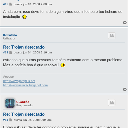
M
#12
quarta jun 04, 2008 2:00 pm
e
n
Ainda bem, isso deve ter sido algum vírus que infectou o teu ficheiro de
s
instalação.
a
g
e
m
thebuffalo
Utilizador
Re: Trojan detectado
M
#13
quarta jun 04, 2008 2:16 pm
e
n
estranho que outras pessoas também estavam com o mesmo problema.
s
Mas a notícia boa é que resolveu!
a
g
e
m
Acesse:
http://www.gataplus.net
http://www.mula3x.blogspot.com
Guardião
Programador
Re: Trojan detectado
M
#14
quinta jun 05, 2008 9:05 am
e
n
Então o Avast deve ter corrigido o problema, porque eu nem cheguei a