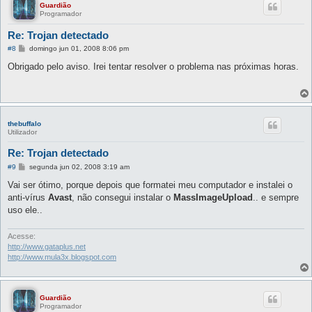
Guardião
Programador
Re: Trojan detectado
M
#8
domingo jun 01, 2008 8:06 pm
e
n
Obrigado pelo aviso. Irei tentar resolver o problema nas próximas horas.
s
a
g
e
m
thebuffalo
Utilizador
Re: Trojan detectado
M
#9
segunda jun 02, 2008 3:19 am
e
n
Vai ser ótimo, porque depois que formatei meu computador e instalei o
s
anti-vírus
Avast
, não consegui instalar o
MassImageUpload
.. e sempre
a
g
uso ele..
e
m
Acesse:
http://www.gataplus.net
http://www.mula3x.blogspot.com
Guardião
Programador