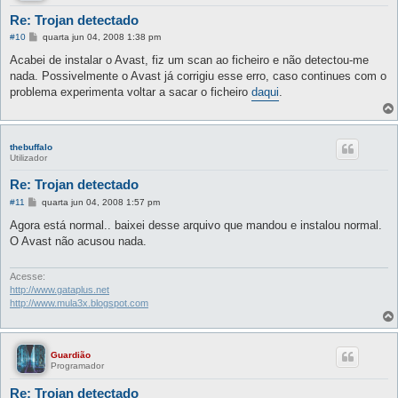
Re: Trojan detectado
M
#10
quarta jun 04, 2008 1:38 pm
e
n
Acabei de instalar o Avast, fiz um scan ao ficheiro e não detectou-me
s
nada. Possivelmente o Avast já corrigiu esse erro, caso continues com o
a
g
problema experimenta voltar a sacar o ficheiro
daqui
.
e
m
thebuffalo
Utilizador
Re: Trojan detectado
M
#11
quarta jun 04, 2008 1:57 pm
e
n
Agora está normal.. baixei desse arquivo que mandou e instalou normal.
s
O Avast não acusou nada.
a
g
e
m
Acesse:
http://www.gataplus.net
http://www.mula3x.blogspot.com
Guardião
Programador
Re: Trojan detectado