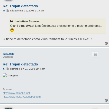
Re: Trojan detectado
M
#6
sábado mai 31, 2008 1:17 pm
e
n
s
thebuffalo Escreveu:
a
g
O anti-vírus
Avast
também detecta e estou tento o mesmo problema..
e
m
O ficheiro detectado como virus também foi o "unins000.exe" ?
thebuffalo
Utilizador
Re: Trojan detectado
M
#7
domingo jun 01, 2008 3:44 am
e
n
s
a
g
e
m
Acesse:
http://www.gataplus.net
http://www.mula3x.blogspot.com