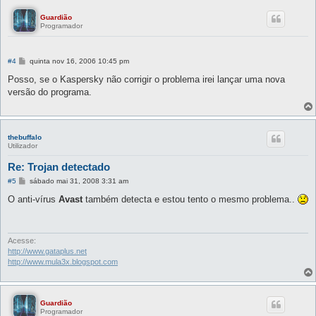
Guardião
Programador
M
#4
quinta nov 16, 2006 10:45 pm
e
n
Posso, se o Kaspersky não corrigir o problema irei lançar uma nova
s
versão do programa.
a
g
e
m
thebuffalo
Utilizador
Re: Trojan detectado
M
#5
sábado mai 31, 2008 3:31 am
e
n
O anti-vírus
Avast
também detecta e estou tento o mesmo problema..
s
a
g
e
m
Acesse:
http://www.gataplus.net
http://www.mula3x.blogspot.com
Guardião
Programador