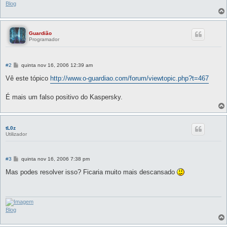
Blog
Guardião
Programador
M
#2
quinta nov 16, 2006 12:39 am
e
n
Vê este tópico
http://www.o-guardiao.com/forum/viewtopic.php?t=467
s
a
g
É mais um falso positivo do Kaspersky.
e
m
tL0z
Utilizador
M
#3
quinta nov 16, 2006 7:38 pm
e
n
Mas podes resolver isso? Ficaria muito mais descansado
s
a
g
e
m
Blog