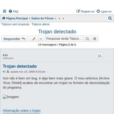
FAQ
Registe-se
Ligue-se
P
Página Principal
Índice do Fórum
Tópicos sem resposta
Tópicos ativos
e
Trojan detectado
s
q
Pesquisar
Pesquisa 
Responder
u
14 mensagens • Página
1
de
1
i
s
tL0z
Utilizador
a
Trojan detectado
r
M
#1
quarta nov 15, 2006 8:10 pm
e
n
Isto não é bem um bug, é algo bem mais grave. O meu antivirus (Active
s
Virus Shield) acabou de encontrar um trojan no ficheiro de desinstalação
a
g
do programa:
e
m
Informação sobre o trojan