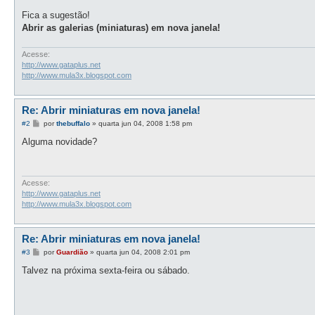
a
g
Fica a sugestão!
e
Abrir as galerias (miniaturas) em nova janela!
m
Acesse:
http://www.gataplus.net
http://www.mula3x.blogspot.com
Re: Abrir miniaturas em nova janela!
M
#2
por
thebuffalo
»
quarta jun 04, 2008 1:58 pm
e
n
Alguma novidade?
s
a
g
e
m
Acesse:
http://www.gataplus.net
http://www.mula3x.blogspot.com
Re: Abrir miniaturas em nova janela!
M
#3
por
Guardião
»
quarta jun 04, 2008 2:01 pm
e
n
Talvez na próxima sexta-feira ou sábado.
s
a
g
e
m