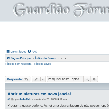
Links rápidos
FAQ
Página Principal
Índice do Fórum
Tópicos sem resposta
Tópicos ativos
Pesquisar
Pesquis
Responder
Abrir miniaturas em nova janela!
M
#1
por
thebuffalo
»
quarta abr 23, 2008 3:12 am
e
n
Programa quase perfeito. Achei uma desvantagem de não possuir opção 
s