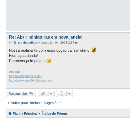
Re: Abrir miniaturas em nova janela!
M
#4
por
thebuffalo
»
quarta jun 04, 2008 2:17 pm
e
n
Nossa realmente com essa opção vai ser ótimo.
s
Fico aguardando!
a
g
Parabéns pelo projeto
e
m
Acesse:
http://www.gataplus.net
http://www.mula3x.blogspot.com
Responder
Voltar para “Ideias e Sugestões”
Página Principal
Índice do Fórum