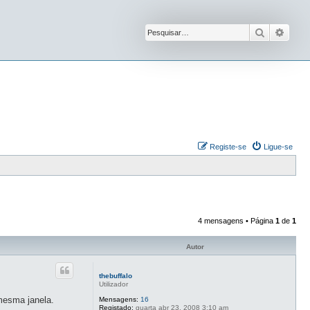
Pesquisar
Pesqu
Registe-se
Ligue-se
4 mensagens • Página
1
de
1
Autor
thebuffalo
Utilizador
mesma janela.
Mensagens:
16
Registado:
quarta abr 23, 2008 3:10 am