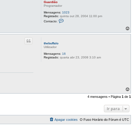
Guardião
Programador
Mensagens:
1023
Registado:
quinta out 28, 2004 11:00 pm
C
Contacto:
o
n
T
t
o
a
p
c
o
t
thebuffalo
o
Utilizador
G
u
Mensagens:
16
a
Registado:
quarta abr 23, 2008 3:10 am
r
d
i
ã
o
T
o
4 mensagens • Página
1
de
1
p
o
Ir para
Apagar cookies
O Fuso Horário do Fórum é
UTC