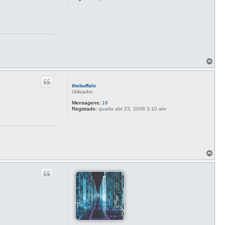
T
o
p
o
thebuffalo
Utilizador
Mensagens:
16
Registado:
quarta abr 23, 2008 3:10 am
T
o
p
o